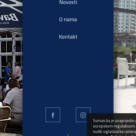
Novosti
O nama
Kontakt
Suman.ba je unaprijedio 
europskom regulativom. C
nuditi oglašivačka rješen